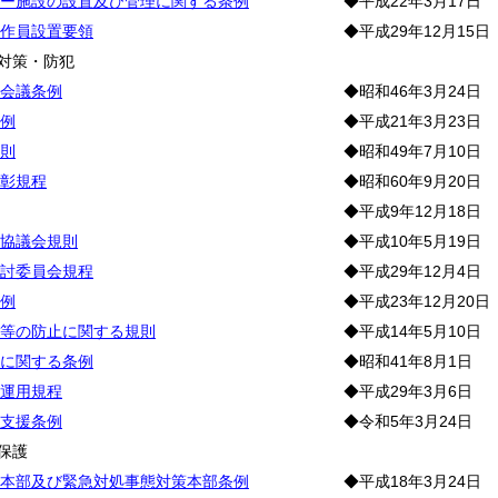
ー施設の設置及び管理に関する条例
◆平成22年3月17日
作員設置要領
◆平成29年12月15日
対策・防犯
会議条例
◆昭和46年3月24日
例
◆平成21年3月23日
則
◆昭和49年7月10日
彰規程
◆昭和60年9月20日
◆平成9年12月18日
協議会規則
◆平成10年5月19日
討委員会規程
◆平成29年12月4日
例
◆平成23年12月20日
等の防止に関する規則
◆平成14年5月10日
に関する条例
◆昭和41年8月1日
運用規程
◆平成29年3月6日
支援条例
◆令和5年3月24日
保護
本部及び緊急対処事態対策本部条例
◆平成18年3月24日