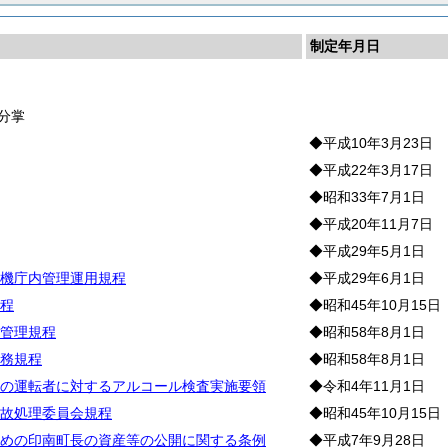
制定年月日
長
分掌
◆平成10年3月23日
◆平成22年3月17日
◆昭和33年7月1日
◆平成20年11月7日
◆平成29年5月1日
機庁内管理運用規程
◆平成29年6月1日
程
◆昭和45年10月15日
管理規程
◆昭和58年8月1日
務規程
◆昭和58年8月1日
の運転者に対するアルコール検査実施要領
◆令和4年11月1日
故処理委員会規程
◆昭和45年10月15日
めの印南町長の資産等の公開に関する条例
◆平成7年9月28日