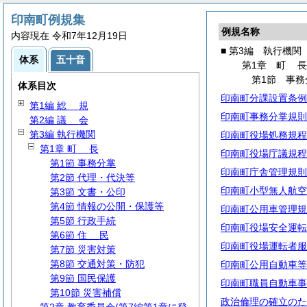
印南町例規集
例規名称
内容現在 令和7年12月19日
■ 第3編 執行機関
体系
五十音
第1章
町
第1節 事務
体系目次
印南町分課設置条例
第1編
総
規
印南町事務分掌規則
第2編
議
会
第3編 執行機関
印南町役場処務規程
第1章
町
長
印南町役場庁議規程
第1節 事務分掌
印南町庁舎管理規則
第2節 代理・代決等
印南町小型無人航空
第3節 文書・公印
第4節 情報の公開・保護等
印南町公用車管理規
第5節 行政手続
印南町役場安全運転
第6節
住
民
印南町役場運転者服
第7節 災害対策
第8節 交通対策・防犯
印南町公用自動車等
第9節 国民保護
印南町職員自動車事
第10節 災害補償
政治倫理の確立のた