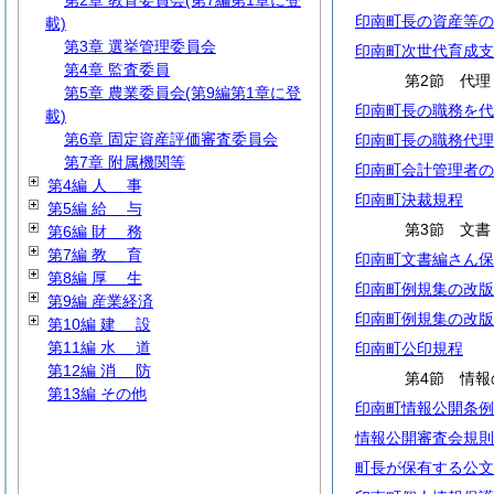
第2章 教育委員会(第7編第1章に登
印南町長の資産等の
載)
第3章 選挙管理委員会
印南町次世代育成支
第4章 監査委員
第2節 代理
第5章 農業委員会(第9編第1章に登
印南町長の職務を代
載)
第6章 固定資産評価審査委員会
印南町長の職務代理
第7章 附属機関等
印南町会計管理者の
第4編
人
事
印南町決裁規程
第5編
給
与
第3節 文書
第6編
財
務
第7編
教
育
印南町文書編さん保
第8編
厚
生
印南町例規集の改版
第9編 産業経済
印南町例規集の改版
第10編
建
設
第11編
水
道
印南町公印規程
第12編
消
防
第4節 情
第13編 その他
印南町情報公開条例
情報公開審査会規則
町長が保有する公文