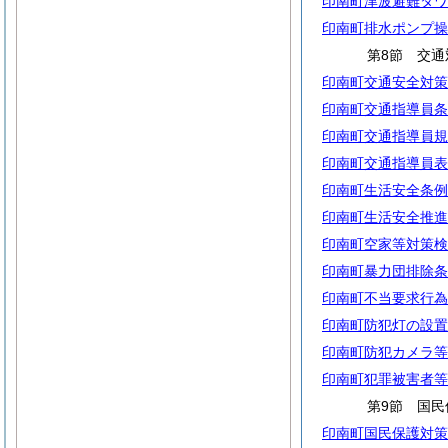
印南町津波避難タワ
印南町排水ポンプ操
第8節 交通
印南町交通安全対策
印南町交通指導員条
印南町交通指導員規
印南町交通指導員表
印南町生活安全条例
印南町生活安全推進
印南町空家等対策検
印南町暴力団排除条
印南町不当要求行為
印南町防犯灯の設置
印南町防犯カメラ等
印南町犯罪被害者等
第9節 国民
印南町国民保護対策