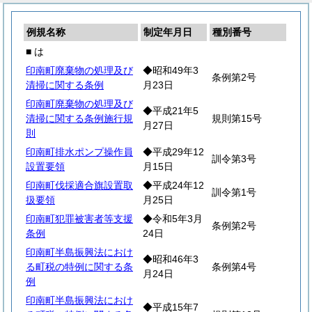
例規名称
制定年月日
種別番号
■ は
印南町廃棄物の処理及び
◆昭和49年3
条例第2号
清掃に関する条例
月23日
印南町廃棄物の処理及び
◆平成21年5
清掃に関する条例施行規
規則第15号
月27日
則
印南町排水ポンプ操作員
◆平成29年12
訓令第3号
設置要領
月15日
印南町伐採適合旗設置取
◆平成24年12
訓令第1号
扱要領
月25日
印南町犯罪被害者等支援
◆令和5年3月
条例第2号
条例
24日
印南町半島振興法におけ
◆昭和46年3
る町税の特例に関する条
条例第4号
月24日
例
印南町半島振興法におけ
◆平成15年7