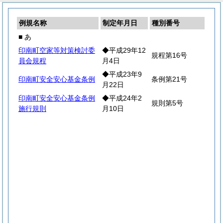
例規名称
制定年月日
種別番号
■ あ
印南町空家等対策検討委
◆平成29年12
規程第16号
員会規程
月4日
◆平成23年9
印南町安全安心基金条例
条例第21号
月22日
印南町安全安心基金条例
◆平成24年2
規則第5号
施行規則
月10日