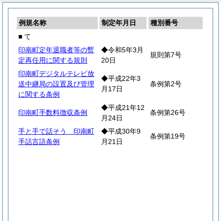
例規名称
制定年月日
種別番号
■ て
印南町定年退職者等の暫
◆令和5年3月
規則第7号
定再任用に関する規則
20日
印南町デジタルテレビ放
◆平成22年3
送中継局の設置及び管理
条例第2号
月17日
に関する条例
◆平成21年12
印南町手数料徴収条例
条例第26号
月24日
手と手で話そう 印南町
◆平成30年9
条例第19号
手話言語条例
月21日