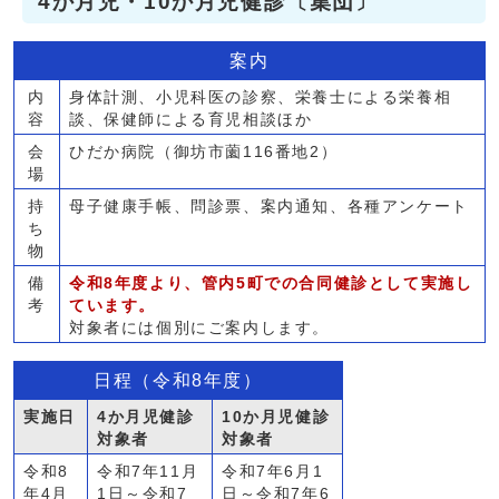
4か月児・10か月児健診〔集団〕
案内
内
身体計測、小児科医の診察、栄養士による栄養相
容
談、保健師による育児相談ほか
会
ひだか病院（御坊市薗116番地2）
場
持
母子健康手帳、問診票、案内通知、各種アンケート
ち
物
備
令和8年度より、管内5町での合同健診として実施し
考
ています。
対象者には個別にご案内します。
日程（令和8年度）
実施日
4か月児健診
10か月児健診
対象者
対象者
令和8
令和7年11月
令和7年6月1
年4月
1日～令和7
日～令和7年6