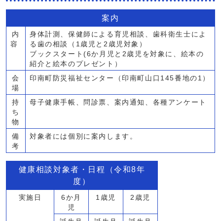
案内
内
身体計測、保健師による育児相談、歯科衛生士によ
容
る歯の相談（1歳児と2歳児対象）
ブックスタート(6か月児と2歳児を対象に、絵本の
紹介と絵本のプレゼント）
会
印南町防災福祉センター（印南町山口145番地の1）
場
持
母子健康手帳、問診票、案内通知、各種アンケート
ち
物
備
対象者には個別に案内します。
考
健康相談対象者・日程（令和8年
度）
実施日
6か月
1歳児
2歳児
児