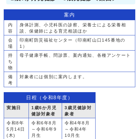
案内
内
身体計測、小児科医の診察、栄養士による栄養相
容
談、保健師による育児相談ほか
会
印南町防災福祉センター（印南町山口145番地の
場
1）
持
母子健康手帳、問診票、案内通知、各種アンケート
ち
物
備
対象者には個別に案内します。
考
日程（令和8年度）
実施日
1歳6か月児
3歳児健診対
健診対象者
象者
令和8年
令和6年8月
令和4年8月
5月14日
～令和6年9
～令和4年
(木)
月生
10月生