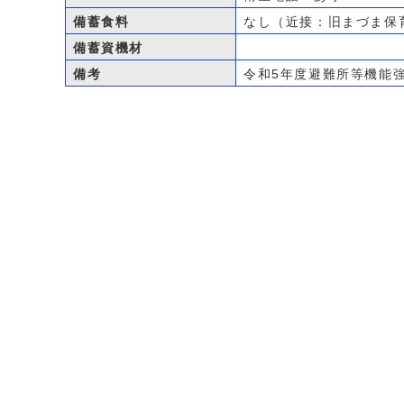
備蓄食料
なし（近接：旧まづま保
備蓄資機材
備考
令和5年度避難所等機能