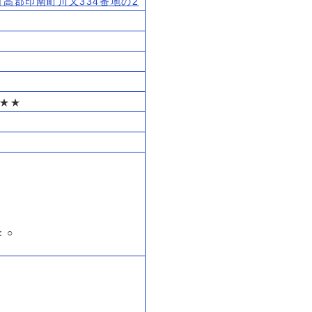
県日高郡印南町川又334番地の2
㎡
★★★
：○