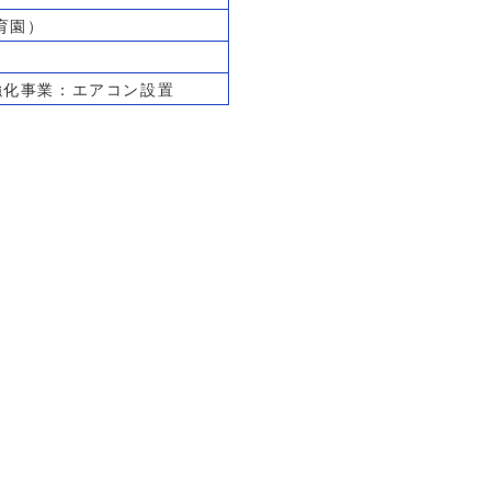
育園）
強化事業：エアコン設置