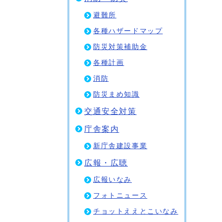
避難所
各種ハザードマップ
防災対策補助金
各種計画
消防
防災まめ知識
交通安全対策
庁舎案内
新庁舎建設事業
広報・広聴
広報いなみ
フォトニュース
チョットええとこいなみ