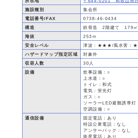
所在地
〒644-0201 和歌山
施設種別
集会所
電話番号/FAX
0738-46-0434
構造
鉄骨造 2階建て 179
海抜
253ｍ
安全レベル
津波：★★★/風水害：
ハザードマップ指定区域
対象外
収容人数
30人
設備
炊事設備：○
上水道：○
トイレ：和式
電気：蛍光灯
ガス：○
ソーラーLED避難誘導灯
空調設備：○
通信設備
固定電話：あり
特設公衆電話：なし
アンサーバック：なし
衛星電話：あり