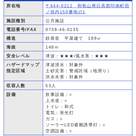
所在地
〒644-0212 和歌山県日高郡印南町田
ノ垣内150番地の1
施設種別
公共施設
電話番号/FAX
0738-46-0135
構造
鉄骨造 平屋建て 189㎡
海抜
148ｍ
安全レベル
津波：★★★/風水害：★★★
ハザードマップ
津波浸水：対象外
指定区域
土砂災害：警戒区域（地滑り）
洪水水害：対象外
収容人数
53人
設備
炊事設備：○
上水道：○
トイレ：和式
電気：蛍光灯
ガス：○
ソーラーLED避難誘導灯：○
空調設備：○