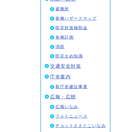
避難所
各種ハザードマップ
防災対策補助金
各種計画
消防
防災まめ知識
交通安全対策
庁舎案内
新庁舎建設事業
広報・広聴
広報いなみ
フォトニュース
チョットええとこいなみ