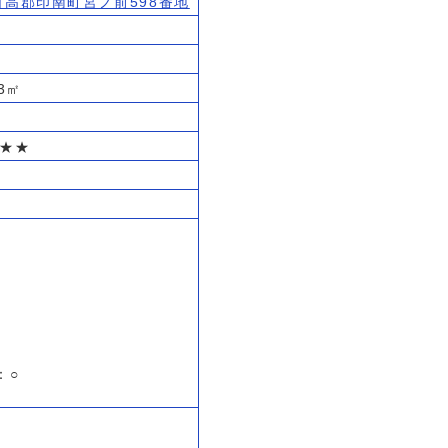
県日高郡印南町宮ノ前598番地
3㎡
★★★
：○