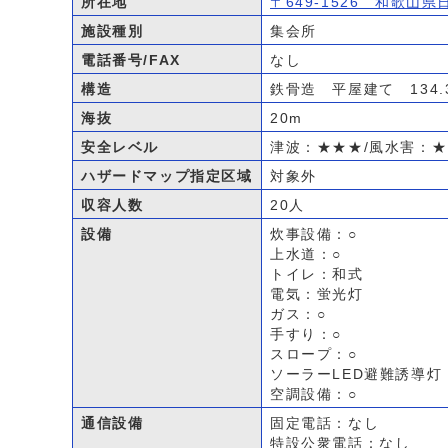
所在地
〒649-1526 和歌山
施設種別
集会所
電話番号/FAX
なし
構造
鉄骨造 平屋建て 134.
海抜
20m
安全レベル
津波：★★★/風水害：
ハザードマップ指定区域
対象外
収容人数
20人
設備
炊事設備：○
上水道：○
トイレ：和式
電気：蛍光灯
ガス：○
手すり：○
スロープ：○
ソーラーLED避難誘導灯
空調設備：○
通信設備
固定電話：なし
特設公衆電話：なし