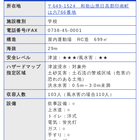
所在地
〒649-1524 和歌山県日高郡印南町
は六766番地
施設種別
学校
電話番号/FAX
0738-45-0001
構造
屋内運動場 RC造 699㎡
海抜
29m
安全レベル
津波：★★★/風水害：★★
ハザードマップ
津波浸水：対象外
指定区域
土砂災害：土石流の警戒区域（危害の
恐れのある土地）
洪水水害：0.5m～3.0m未満
収容人数
103人（風水害の場合110人）
設備
炊事設備：○
上水道：○
トイレ：洋式
電気：蛍光灯
ガス：○
手すり：○