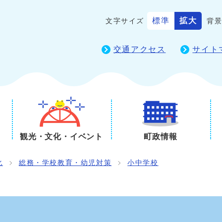
標準
拡大
文字サイズ
背
交通アクセス
サイト
観光・文化・イベント
町政情報
化
総務・学校教育・幼児対策
小中学校