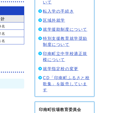
いて
転入学の手続き
合計
区域外就学
9名
就学援助制度について
2名
特別支援教育就学奨励
1名
制度について
印南町立中学校適正規
模について
就学指定校の変更
CD「印南町ふるさと校
歌集」を販売していま
す
印南町役場教育委員会