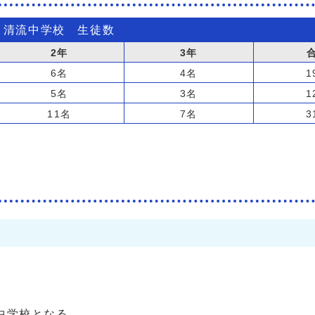
清流中学校 生徒数
2年
3年
6名
4名
1
5名
3名
1
11名
7名
3
中学校となる。