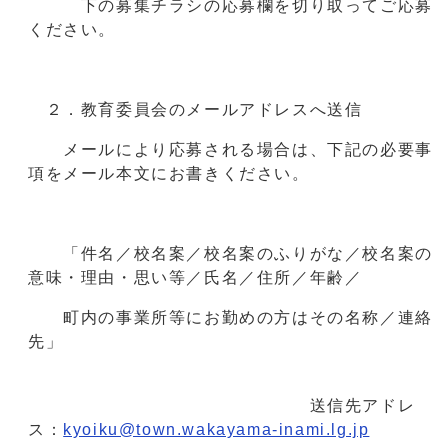
下の募集チラシの応募欄を切り取ってご応募
ください。
２．教育委員会のメールアドレスへ送信
メールにより応募される場合は、下記の必要事
項をメール本文にお書きください。
「件名／校名案／校名案のふりがな／校名案の
意味・理由・思い等／氏名／住所／年齢／
町内の事業所等にお勤めの方はその名称／連絡
先」
送信先アドレ
ス：
kyoiku@town.wakayama-inami.lg.jp