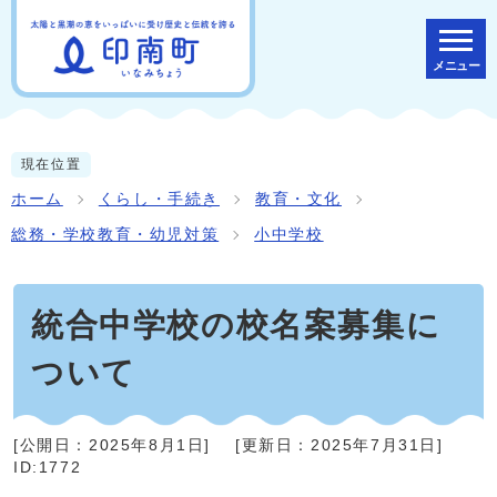
メニュー
現在位置
ホーム
くらし・手続き
教育・文化
総務・学校教育・幼児対策
小中学校
統合中学校の校名案募集に
ついて
[公開日：
2025年8月1日
]
[更新日：
2025年7月31日
]
ID:1772