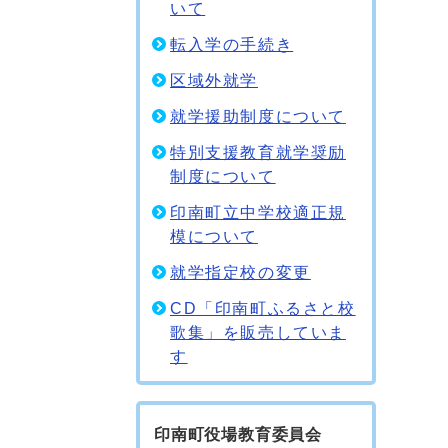
いて
転入学の手続き
区域外就学
就学援助制度について
特別支援教育就学奨励
制度について
印南町立中学校適正規
模について
就学指定校の変更
CD「印南町ふるさと校
歌集」を販売していま
す
印南町役場教育委員会