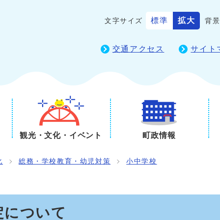
標準
拡大
文字サイズ
背
交通アクセス
サイト
観光・文化・イベント
町政情報
化
総務・学校教育・幼児対策
小中学校
定について